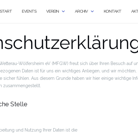
START
EVENTS
VEREIN
ARCHIV
KONTAKT
AKT
nschutzerklärun
Wetterau-Wölfersheim eV (MFGW) freut sich über Ihren Besuch auf un
ezogenen Daten ist für uns ein wichtiges Anliegen, und wir möchten, 
 sicher fühlen. Aus diesem Grunde haben wir hier einige wichtige In
n zusammengestellt.
che Stelle
beitung und Nutzung Ihrer Daten ist die