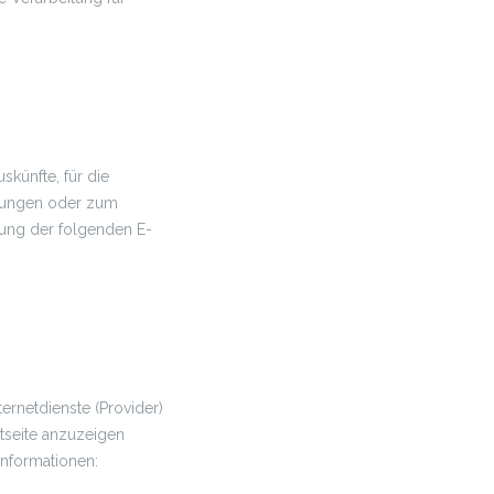
künfte, für die
igungen oder zum
ung der folgenden E-
rnetdienste (Provider)
etseite anzuzeigen
Informationen: