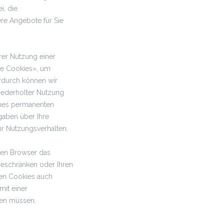
i, die
ere Angebote für Sie
rer Nutzung einer
te Cookies», um
erdurch können wir
iederholter Nutzung
eines permanenten
gaben über Ihre
Ihr Nutzungsverhalten.
gen Browser das
beschränken oder Ihren
nen Cookies auch
mit einer
nen müssen.