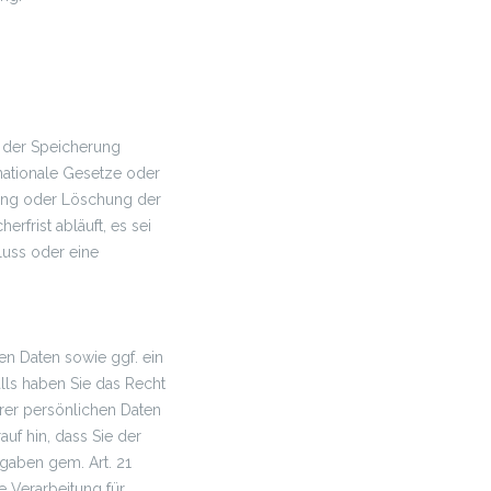
 der Speicherung
nationale Gesetze oder
rung oder Löschung der
rfrist abläuft, es sei
luss oder eine
en Daten sowie ggf. ein
lls haben Sie das Recht
hrer persönlichen Daten
f hin, dass Sie der
gaben gem. Art. 21
 Verarbeitung für