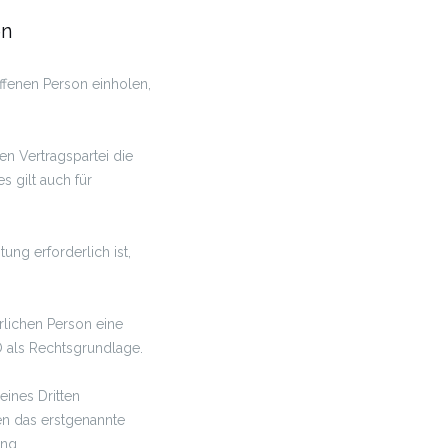
en
ffenen Person einholen,
n Vertragspartei die
es gilt auch für
.
ung erforderlich ist,
rlichen Person eine
O als Rechtsgrundlage.
eines Dritten
en das erstgenannte
ung.