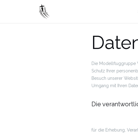
Zum
Inhalt
springen
Date
Die Modellfluggruppe 
Schutz Ihrer personenb
Besuch unserer Website
Umgang mit Ihren Date
Die verantwortli
für die Erhebung, Verar