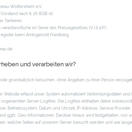
erau-Wölfersheim e.V.
 Vorstand nach § 26 BGB ist
an Tankeren
n verantwortliche im Sinne des Pressegesetzes (V.i.S.d.P.)
register beim Amtsgericht Friedberg
rau.de
heben und verarbeiten wir?
site grundsätzlich besuchen, ohne Angaben zu Ihrer Person einzuge
rer Website erfasst unser System automatisiert Verbindungsdaten un
 sogenannten Server-Logfiles. Die Logfiles enthalten dabei insbeson
r, Betriebssystem, Datum und Uhrzeit, IP-Adresse, Service Provider
und ggfs. Geo-Informationen. Darüber hinaus wird festgehalten, von we
n, welche Seiten auf unserem Server besucht werden und wie lange au