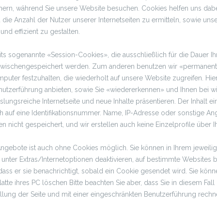
hern, während Sie unsere Website besuchen. Cookies helfen uns dabe
die Anzahl der Nutzer unserer Internetseiten zu ermitteln, sowie uns
nd effizient zu gestalten.
ts sogenannte «Session-Cookies», die ausschließlich für die Dauer Ih
n zwischengespeichert werden. Zum anderen benutzen wir «permanen
puter festzuhalten, die wiederholt auf unsere Website zugreifen. Hi
nutzerführung anbieten, sowie Sie «wiedererkennen» und Ihnen bei w
lungsreiche Internetseite und neue Inhalte präsentieren. Der Inhalt 
h auf eine Identifikationsnummer. Name, IP-Adresse oder sonstige An
den nicht gespeichert, und wir erstellen auch keine Einzelprofile über 
ngebote ist auch ohne Cookies möglich. Sie können in Ihrem jeweili
unter Extras/Internetoptionen deaktivieren, auf bestimmte Websites 
 dass er sie benachrichtigt, sobald ein Cookie gesendet wird. Sie kön
atte ihres PC löschen Bitte beachten Sie aber, dass Sie in diesem Fall 
llung der Seite und mit einer eingeschränkten Benutzerführung rech